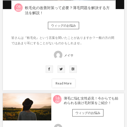
06
軟毛化の改善対策って必要？薄毛問題を解決する方
Nov
法を解説！
ウィッグのお悩み
皆さんは『軟毛化』という言葉を聞いたことがありますか？一般の方の間
ではあまり耳にすることがないものかもしれませ...
メイサ
Read More
16
薄毛に悩む女性必見！今からでも始
Oct
められる抜け毛対策をご紹介！
ウィッグのお悩み