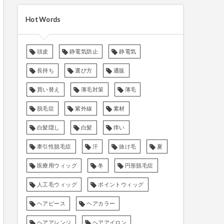
Hot Words
頭皮
静電気防止
静電気
長持ち
選び方
通販
買い替え
薄毛対策
薄毛
脱毛症
紫外線
素材
白髪隠し
白髪
痒い
牽引性脱毛症
汗
抜け毛
夏
医療用ウィッグ
冬
円形脱毛症
人工毛ウィッグ
ポイントウィッグ
ヘアピース
ヘアカラー
ヘアアレンジ
ヘアアイロン