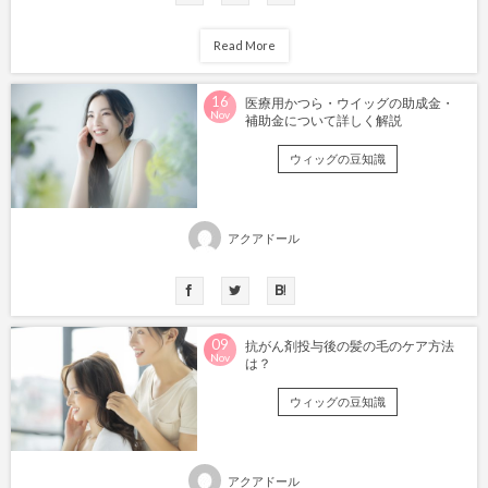
Read More
16
医療用かつら・ウイッグの助成金・
Nov
補助金について詳しく解説
ウィッグの豆知識
アクアドール
09
抗がん剤投与後の髪の毛のケア方法
Nov
は？
ウィッグの豆知識
アクアドール